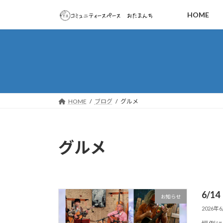
コ
ナ
HOME
ン
ビ
テ
ゲ
ン
ー
ツ
シ
へ
ョ
ス
ン
キ
に
ッ
移
HOME
ブログ
グルメ
プ
動
グルメ
6/
お知らせ
2026年