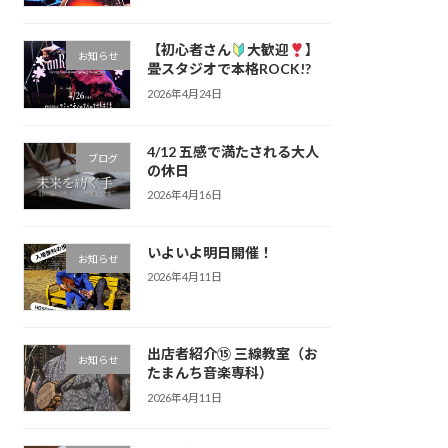
【初心者さん
大歓迎
】
お知らせ
畳スタジオで本格ROCK!?
2026年4月24日
4/12 五感で満たされる大人
ブログ
の休日
2026年4月16日
いよいよ明日開催！
お知らせ
2026年4月11日
出店者紹介⑮ 三線教室（お
お知らせ
たまんち音楽専科）
2026年4月11日