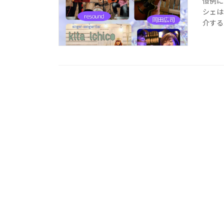
恒例に
シェは9
介する